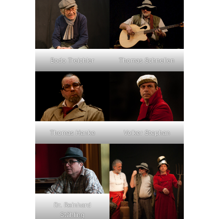
Bodo Treichler
Thomas Schnellen
Thomas Hanke
Volker Stephan
Dr. Reinhard
Stähling