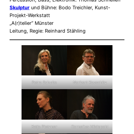
Skulptur
und Bühne: Bodo Treichler, Kunst-
Projekt-Werkstatt
„A(r)telier“ Münster
Leitung, Regie: Reinhard Stähling
Petra Schulte
Norbert Kauschitz
Katja Pietzner
Cornelius Hüdepohl